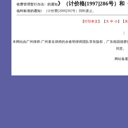
》（计价格[1997]286号）和
收费管理暂行办法〉的通知
临时标准的通知
》（计价费[2000]392号）同时废止。
【
打印本文
】 【
大
中
小
】【
关
设为主页
|
本网站由广州律师-广州著名律师的余春明律师团队享有版权，广东南国德
同意。 联
网站备案