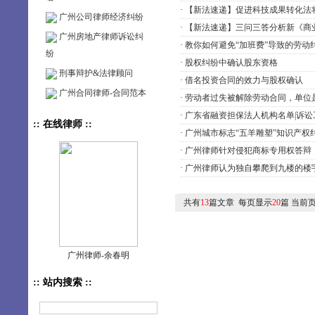
·
【新法速递】促进科技成果转化法将
广州公司律师经济纠纷
·
【新法速递】三问三答分析新《商
广州房地产律师诉讼纠
·
教你如何避免“加班费”导致的劳动
纷
·
股权纠纷中确认股东资格
刑事辩护&法律顾问
·
借名投资合同的效力与股权确认
广州合同律师-合同范本
·
劳动者过失被解除劳动合同，单位是
·
广东省融资担保法人机构名单|诉讼
:: 在线律师 ::
·
广州城市标志“五羊雕塑”知识产权
·
广州律师针对侵犯商标专用权答辩
·
广州律师认为独自攀爬到九楼的楼宇
共有
13
篇文章 每页显示
20
篇 当前
广州律师-余春明
:: 站内搜索 ::