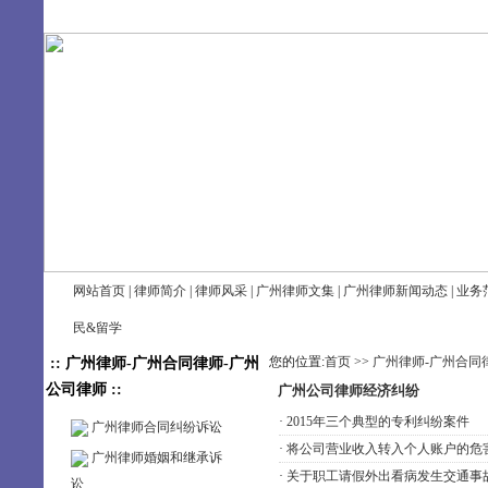
8/8/2026, 11:59:10 AM 星期六
网站首页
|
律师简介
|
律师风采
|
广州律师文集
|
广州律师新闻动态
|
业务
民&留学
您的位置:
首页
>>
广州律师-广州合同
:: 广州律师-广州合同律师-广州
公司律师 ::
广州公司律师经济纠纷
·
2015年三个典型的专利纠纷案件
广州律师合同纠纷诉讼
·
将公司营业收入转入个人账户的危
广州律师婚姻和继承诉
·
关于职工请假外出看病发生交通事故
讼